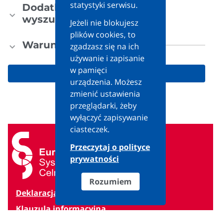
statystyki serwisu.
Dodatkowe kryteria
wyszukiwania
Jeżeli nie blokujesz
plików cookies, to
Warunki dodatkowe
zgadzasz się na ich
używanie i zapisanie
w pamięci
Wyszukaj
urządzenia. Możesz
zmienić ustawienia
Wyczyść
przeglądarki, żeby
wyłączyć zapisywanie
ciasteczek.
Przeczytaj o polityce
prywatności
Rozumiem
Deklaracja dostępności serwisu
Klauzula informacyjna
Wprowadź