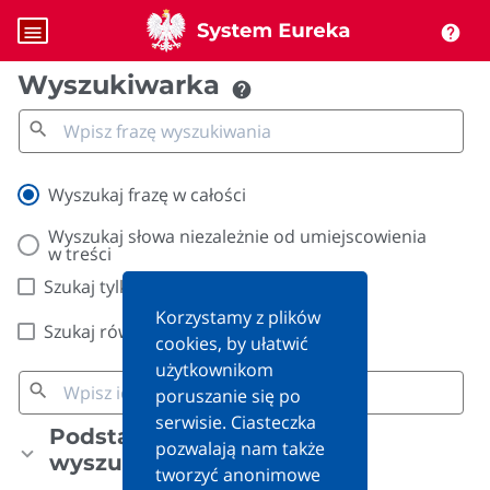
menu
help
Wyszukiwarka
help
search
Wyszukaj frazę w całości
Wyszukaj słowa niezależnie od umiejscowienia
w treści
Szukaj tylko w treści
Korzystamy z plików
Szukaj również po synonimach
cookies, by ułatwić
użytkownikom
search
poruszanie się po
serwisie. Ciasteczka
Podstawowe kryteria
pozwalają nam także
wyszukiwania
tworzyć anonimowe