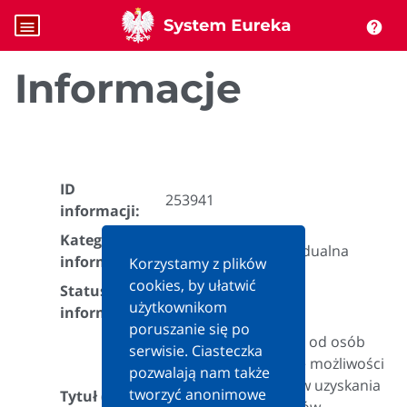
menu
help
Informacje
ID
253941
informacji:
Kategoria
Interpretacja indywidualna
informacji:
Korzystamy z plików
cookies, by ułatwić
Status
Aktualna
użytkownikom
informacji:
poruszanie się po
Podatek dochodowy od osób
serwisie. Ciasteczka
prawnych w zakresie możliwości
pozwalają nam także
zaliczenia do kosztów uzyskania
tworzyć anonimowe
Tytuł (teza):