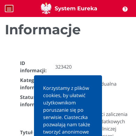
menu
help
Informacje
ID
323420
informacji:
Kategoria
Interpretacja indywidualna
informacji:
Korzystamy z plików
cookies, by ułatwić
Status
Aktualna
użytkownikom
informacji:
poruszanie się po
w zakresie możliwości zaliczenia
serwisie. Ciasteczka
w ciężar kosztów podatkowych
pozwalają nam także
prowadzonej pozarolniczej
tworzyć anonimowe
Tytuł (teza):