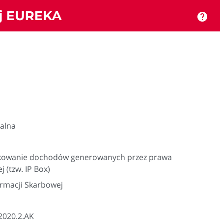
help
ualna
tkowanie dochodów generowanych przez prawa
j (tzw. IP Box)
ormacji Skarbowej
2020.2.AK