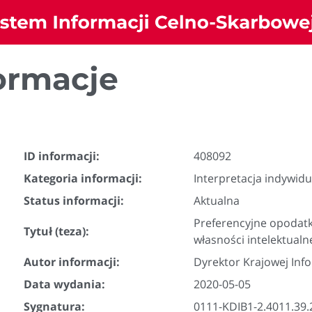
ormacje
ID informacji:
408092
Kategoria informacji:
Interpretacja indywid
Status informacji:
Aktualna
Preferencyjne opoda
Tytuł (teza):
własności intelektualne
Autor informacji:
Dyrektor Krajowej Inf
Data wydania:
2020-05-05
Sygnatura:
0111-KDIB1-2.4011.39.