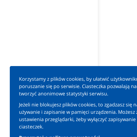
Korzystamy z plików cookies, by ułatwić użytkowni
poruszanie się po serwisie. Ciasteczka pozwalają n
tworzyć anonimowe statystyki serwisu.
Jeżeli nie blokujesz plików cookies, to zgadzasz się n
używanie i zapisanie w pamięci urządzenia. Możesz 
ustawienia przeglądarki, żeby wyłączyć zapisywanie
Na pod
ciasteczek.
poz. 9
zapob