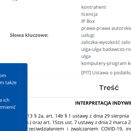
kontrahent
licencja
IP Box
prawa-prawa autorski
Słowa kluczowe:
usługi
zaliczka-wysokość zalic
ulga-ulga badawczo-r
ulga
komputery-program 
Przepis:
[PIT] Ustawa o podatk
kom
am także
Treść
a ich
INTERPRETACJA INDYW
zmienić
stawie art. 13 § 2a, art. 14b § 1 ustawy z dnia 29 sierpnia 
00 z późn. zm.) oraz art. 15zzs ust. 7 ustawy z dnia 2 marca
ieganiem, przeciwdziałaniem i zwalczaniem COVID-19, 