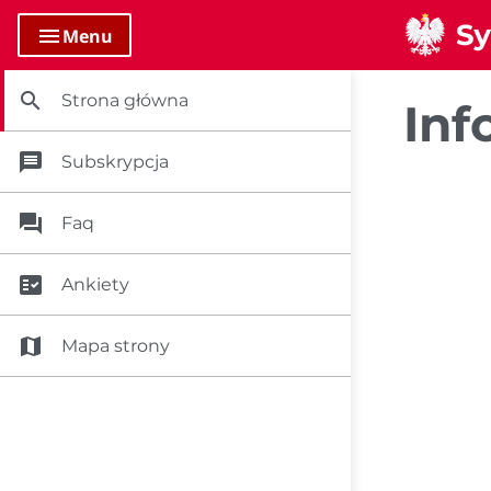
menu
Menu
search
Strona główna
Inf
message
Subskrypcja
question_answer
Faq
fact_check
Ankiety
map
Mapa strony