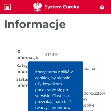
menu
help
Informacje
ID
411410
informacji:
Kategoria
Interpretacja indywidualna
informacji:
Korzystamy z plików
cookies, by ułatwić
Status
Aktualna
użytkownikom
informacji:
poruszanie się po
Możliwość zaliczania do kosztów
serwisie. Ciasteczka
uzyskania przychodów
pozwalają nam także
ponoszonych przez Spółkę
tworzyć anonimowe