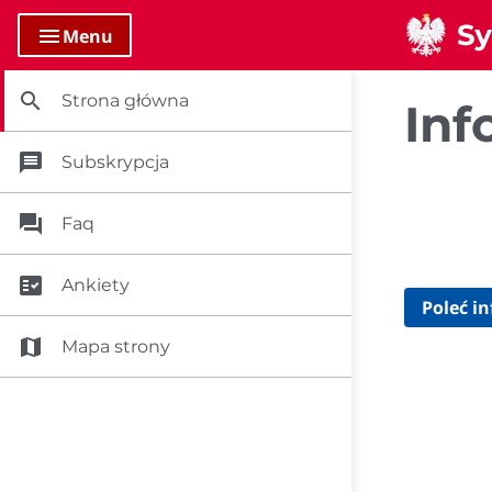
menu
Menu
search
Strona główna
Inf
message
Subskrypcja
question_answer
Faq
fact_check
Ankiety
Poleć i
map
Mapa strony