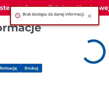
Brak dostępu do danej informacji.
error_outline
close
ormacje
nformację
Drukuj