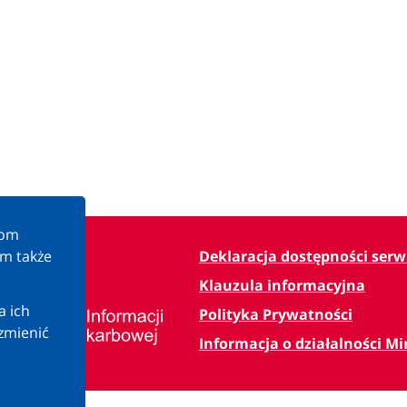
kom
am także
Deklaracja dostępności serw
Klauzula informacyjna
a ich
Polityka Prywatności
zmienić
Informacja o działalności M