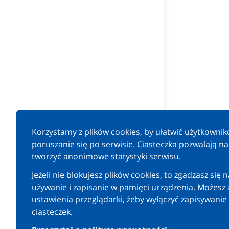
Korzystamy z plików cookies, by ułatwić użytkowni
poruszanie się po serwisie. Ciasteczka pozwalają n
tworzyć anonimowe statystyki serwisu.
Jeżeli nie blokujesz plików cookies, to zgadzasz się n
używanie i zapisanie w pamięci urządzenia. Możesz 
ustawienia przeglądarki, żeby wyłączyć zapisywanie
ciasteczek.