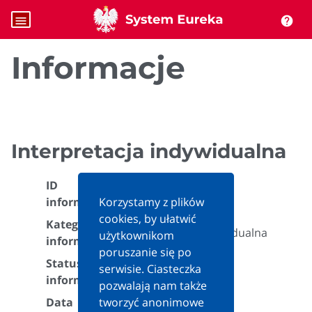
menu
help
Informacje
Interpretacja indywidualna
ID
488380
informacji:
Korzystamy z plików
cookies, by ułatwić
Kategoria
Interpretacja indywidualna
użytkownikom
informacji:
poruszanie się po
Status
serwisie. Ciasteczka
Aktualna
informacji:
pozwalają nam także
Data
tworzyć anonimowe
2022-09-07