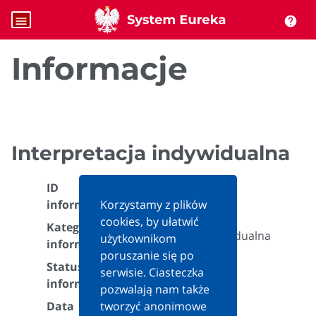
menu
help
Informacje
Interpretacja indywidualna
ID
490077
informacji:
Korzystamy z plików
cookies, by ułatwić
Kategoria
Interpretacja indywidualna
użytkownikom
informacji:
poruszanie się po
Status
serwisie. Ciasteczka
Aktualna
informacji:
pozwalają nam także
Data
tworzyć anonimowe
2022-05-18