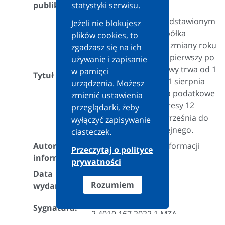
publikacji:
statystyki serwisu.
Ustalenie, czy w przedstawionym
Jeżeli nie blokujesz
stanie faktycznym Spółka
plików cookies, to
skutecznie dokonała zmiany roku
zgadzasz się na ich
obrotowego, tzn., że pierwszy po
używanie i zapisanie
zmianie rok podatkowy trwa od 1
w pamięci
Tytuł (teza):
stycznia 2022 r. do 31 sierpnia
urządzenia. Możesz
2023 r., a kolejne lata podatkowe
zmienić ustawienia
będą obejmować okresy 12
przeglądarki, żeby
miesięcy od dnia 1 września do
wyłączyć zapisywanie
31 sierpnia roku kolejnego.
ciasteczek.
Autor
Dyrektor Krajowej Informacji
Przeczytaj o polityce
informacji:
Skarbowej
prywatności
Data
2022-05-16
Rozumiem
wydania:
0111-KDIB1-
Sygnatura:
2.4010.167.2022.1.MZA
Treść