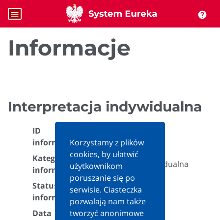
menu
help
Informacje
Interpretacja indywidualna
ID
502091
informacji:
Korzystamy z plików
cookies, by ułatwić
Kategoria
Interpretacja indywidualna
użytkownikom
informacji:
poruszanie się po
Status
serwisie. Ciasteczka
Aktualna
informacji:
pozwalają nam także
Data
tworzyć anonimowe
2022-08-01