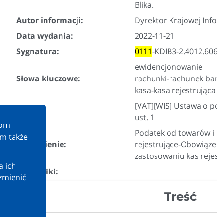
Blika.
Autor informacji:
Dyrektor Krajowej Inf
Data wydania:
2022-11-21
Sygnatura:
0111
-KDIB3-2.4012.606
ewidencjonowanie
Słowa kluczowe:
rachunki-rachunek b
kasa-kasa rejestrująca
[VAT][WIS] Ustawa o po
Przepis:
ust. 1
kom
Podatek od towarów i u
am także
Zagadnienie:
rejestrujące-Obowiąze
zastosowaniu kas reje
a ich
Załączniki:
zmienić
Treść