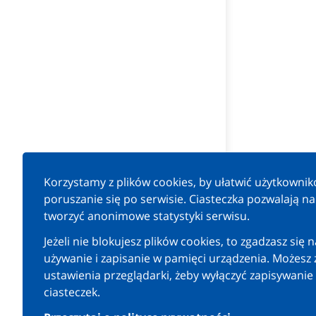
Korzystamy z plików cookies, by ułatwić użytkowni
poruszanie się po serwisie. Ciasteczka pozwalają n
tworzyć anonimowe statystyki serwisu.
Jeżeli nie blokujesz plików cookies, to zgadzasz się n
używanie i zapisanie w pamięci urządzenia. Możesz 
ustawienia przeglądarki, żeby wyłączyć zapisywanie
ciasteczek.