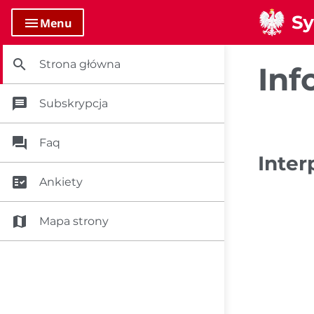
menu
Menu
search
Strona główna
Inf
message
Subskrypcja
question_answer
Faq
Inter
fact_check
Ankiety
map
Mapa strony