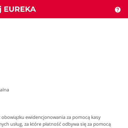
help
ualna
 z obowiązku ewidencjonowania za pomocą kasy
onych usług, za które płatność odbywa się za pomocą