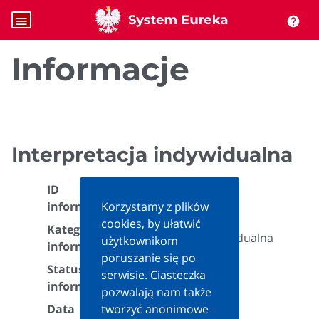
menu
help
Informacje
Interpretacja indywidualna
ID
559738
informacji:
Korzystamy z plików
cookies, by ułatwić
Kategoria
Interpretacja indywidualna
użytkownikom
informacji:
poruszanie się po
Status
serwisie. Ciasteczka
Aktualna
informacji:
pozwalają nam także
Data
tworzyć anonimowe
2023-09-06