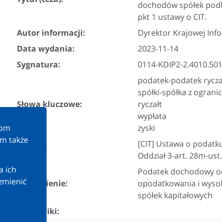
dochodów spółek podle
pkt 1 ustawy o CIT.
Autor informacji:
Dyrektor Krajowej Inf
Data wydania:
2023-11-14
Sygnatura:
0114-KDIP2-2.4010.501
podatek-podatek rycza
spółki-spółka z ogran
Słowa kluczowe:
ryczałt
wypłata
kom
zyski
am także
[CIT] Ustawa o podat
Przepis:
Oddział 3-art. 28m-ust.
a ich
Podatek dochodowy od 
zmienić
Zagadnienie:
opodatkowania i wyso
spółek kapitałowych
Załączniki: