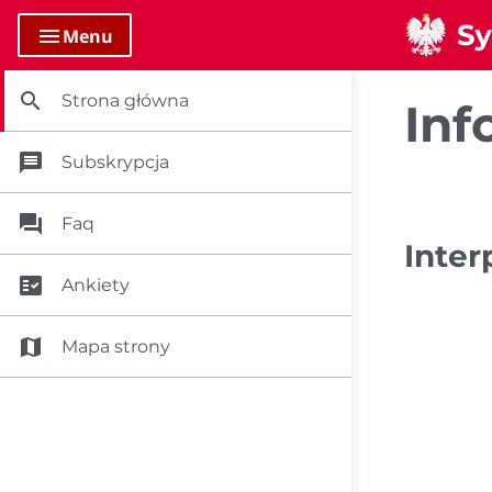
menu
Menu
search
Strona główna
Inf
message
Subskrypcja
question_answer
Faq
Inter
fact_check
Ankiety
map
Mapa strony