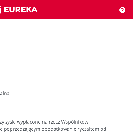
help
ualna
czy zyski wypłacone na rzecz Wspólników
e poprzedzającym opodatkowanie ryczałtem od