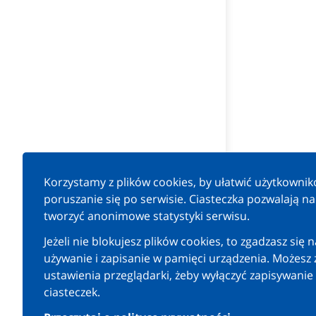
Korzystamy z plików cookies, by ułatwić użytkowni
poruszanie się po serwisie. Ciasteczka pozwalają n
tworzyć anonimowe statystyki serwisu.
Jeżeli nie blokujesz plików cookies, to zgadzasz się n
używanie i zapisanie w pamięci urządzenia. Możesz 
ustawienia przeglądarki, żeby wyłączyć zapisywanie
ciasteczek.