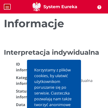
menu
help
Informacje
Interpretacja indywidualna
ID
573197
informacji:
Korzystamy z plików
cookies, by ułatwić
Kategoria
Interpretacja indywidualna
użytkownikom
informacji:
poruszanie się po
Status
serwisie. Ciasteczka
Aktualna
informacji:
pozwalają nam także
Data
tworzyć anonimowe
2023-12-14