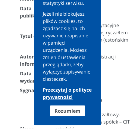
statystyki serwisu.
Data
2025-04-01
Jeżeli nie blokujesz
publikacji:
plików cookies, to
Działania restrukturyzacyjne
zgadzasz się na ich
spółki opodatkowanej ryczałtem
używanie i zapisanie
Tytuł (teza):
od dochodów spółek (estońskim
w pamięci
CIT).
urządzenia. Możesz
Autor
Szef Krajowej Administracji
zmienić ustawienia
informacji:
Skarbowej
przeglądarki, żeby
wyłączyć zapisywanie
Data
2025-03-10
ciasteczek.
wydania:
Przeczytaj o polityce
Sygnatura:
DKP1.8082.2.2024
prywatności
spółki-spółka akcyjna
akcjonariusz
Rozumiem
podatek-podatek ryczałtowy-
ryczałt od dochodów spółek – CIT
Słowa
estoński
Treść