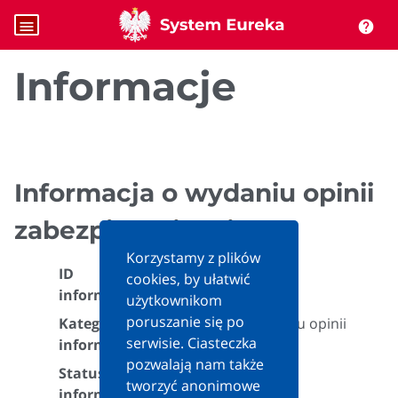
menu
help
Informacje
Informacja o wydaniu opinii
zabezpieczającej
Korzystamy z plików
ID
cookies, by ułatwić
631033
informacji:
użytkownikom
poruszanie się po
Kategoria
Informacja o wydaniu opinii
serwisie. Ciasteczka
informacji:
zabezpieczającej
pozwalają nam także
Status
Aktualna
tworzyć anonimowe
informacji: