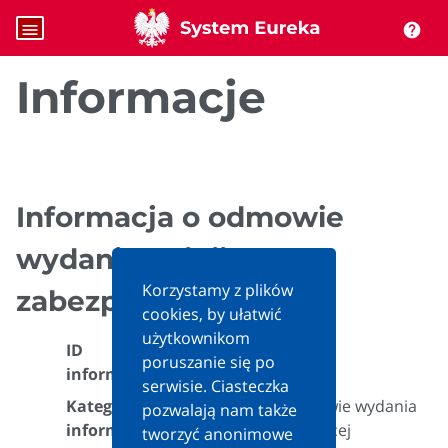
menu
help
Informacje
Informacja o odmowie
wydania opinii
Korzystamy z plików
zabezpieczającej
cookies, by ułatwić
użytkownikom
ID
poruszanie się po
638840
informacji:
serwisie. Ciasteczka
Kategoria
Informacja o odmowie wydania
pozwalają nam także
informacji:
opinii zabezpieczającej
tworzyć anonimowe