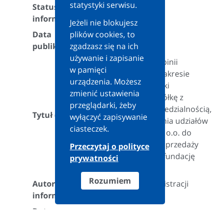
statystyki serwisu.
Status
Aktualna
informacji:
Jeżeli nie blokujesz
Data
plików cookies, to
2025-05-16
publikacji:
zgadzasz się na ich
używanie i zapisanie
Odmowa wydania opinii
w pamięci
zabezpieczającej w zakresie
urządzenia. Możesz
przekształcenia spółki
zmienić ustawienia
komandytowej w spółkę z
przeglądarki, żeby
ograniczoną odpowiedzialnością,
Tytuł (teza):
wyłączyć zapisywanie
a następnie wniesienia udziałów
ciasteczek.
w powstałej spółce z o.o. do
fundacji rodzinnej i sprzedaży
Przeczytaj o polityce
tych udziałów przez fundację
prywatności
rodzinną.
Rozumiem
Autor
Szef Krajowej Administracji
informacji:
Skarbowej
Data
Treść
2025-05-05