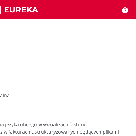
help
ualna
 języka obcego w wizualizacji faktury
z w fakturach ustrukturyzowanych będących plikami