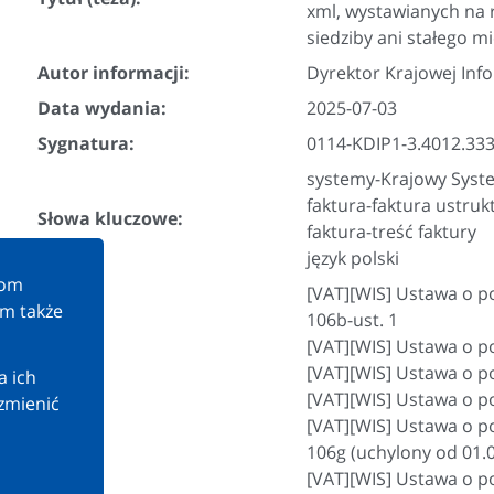
xml, wystawianych na 
siedziby ani stałego m
Autor informacji:
Dyrektor Krajowej Inf
Data wydania:
2025-07-03
Sygnatura:
0114-KDIP1-3.4012.33
systemy-Krajowy Syste
faktura-faktura ustru
Słowa kluczowe:
faktura-treść faktury
język polski
kom
[VAT][WIS] Ustawa o po
am także
106b-ust. 1
[VAT][WIS] Ustawa o po
[VAT][WIS] Ustawa o po
a ich
[VAT][WIS] Ustawa o po
zmienić
[VAT][WIS] Ustawa o po
106g (uchylony od 01.02
[VAT][WIS] Ustawa o po