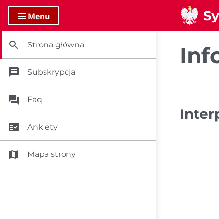
menu
Menu
search
Strona główna
Inf
message
Subskrypcja
question_answer
Faq
Inter
fact_check
Ankiety
map
Mapa strony