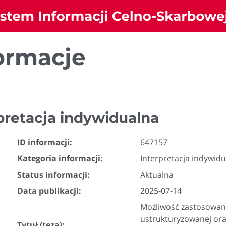
ormacje
pretacja indywidualna
ID informacji:
647157
Kategoria informacji:
Interpretacja indywid
Status informacji:
Aktualna
Data publikacji:
2025-07-14
Możliwość zastosowania
ustrukturyzowanej ora
Tytuł (teza):