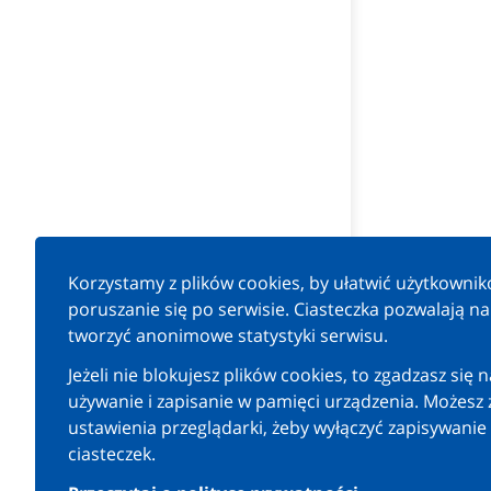
Korzystamy z plików cookies, by ułatwić użytkowni
poruszanie się po serwisie. Ciasteczka pozwalają n
tworzyć anonimowe statystyki serwisu.
Jeżeli nie blokujesz plików cookies, to zgadzasz się n
używanie i zapisanie w pamięci urządzenia. Możesz 
ustawienia przeglądarki, żeby wyłączyć zapisywanie
ciasteczek.