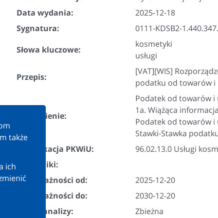
Data wydania:
2025-12-18
Sygnatura:
0111-KDSB2-1.440.347
kosmetyki
Słowa kluczowe:
usługi
[VAT][WIS] Rozporządz
Przepis:
podatku od towarów i 
Podatek od towarów i 
1a. Wiążąca informacj
Zagadnienie:
Podatek od towarów i u
kom
Stawki-Stawka podatk
am także
Klasyfikacja PKWiU:
96.02.13.0 Usługi kos
Załączniki:
a ich
zmienić
Data ważności od:
2025-12-20
Data ważności do:
2030-12-20
Wynik analizy:
Zbieżna