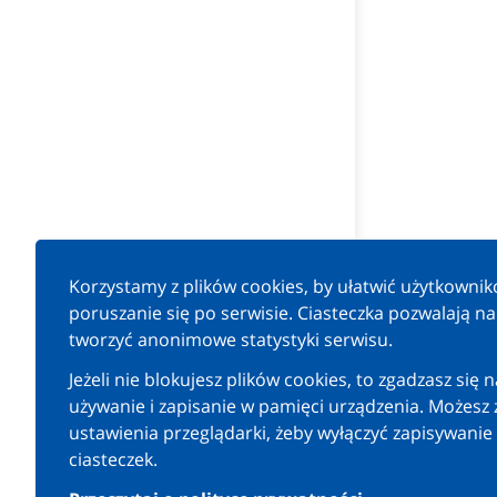
Korzystamy z plików cookies, by ułatwić użytkowni
poruszanie się po serwisie. Ciasteczka pozwalają n
tworzyć anonimowe statystyki serwisu.
Jeżeli nie blokujesz plików cookies, to zgadzasz się n
używanie i zapisanie w pamięci urządzenia. Możesz 
ustawienia przeglądarki, żeby wyłączyć zapisywanie
ciasteczek.