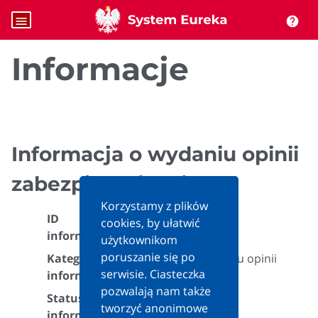
menu
help
Informacje
Informacja o wydaniu opinii
zabezpieczającej
Korzystamy z plików
ID
cookies, by ułatwić
678113
informacji:
użytkownikom
poruszanie się po
Kategoria
Informacja o wydaniu opinii
serwisie. Ciasteczka
informacji:
zabezpieczającej
pozwalają nam także
Status
Aktualna
tworzyć anonimowe
informacji: