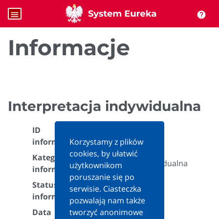
menu
help
Informacje
Interpretacja indywidualna
ID
678282
informacji:
Korzystamy z plików
cookies, by ułatwić
Kategoria
Interpretacja indywidualna
użytkownikom
informacji:
poruszanie się po
Status
serwisie. Ciasteczka
Aktualna
informacji:
pozwalają nam także
Data
tworzyć anonimowe
2026-02-10