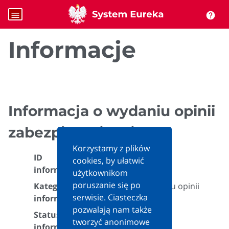
menu
help
Informacje
Informacja o wydaniu opinii
zabezpieczającej
Korzystamy z plików
ID
cookies, by ułatwić
678708
informacji:
użytkownikom
poruszanie się po
Kategoria
Informacja o wydaniu opinii
serwisie. Ciasteczka
informacji:
zabezpieczającej
pozwalają nam także
Status
Aktualna
tworzyć anonimowe
informacji: